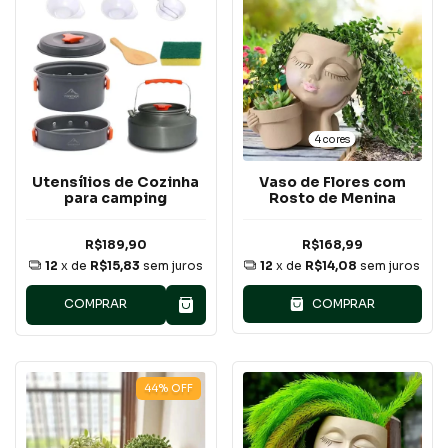
4 cores
Utensílios de Cozinha
Vaso de Flores com
para camping
Rosto de Menina
R$189,90
R$168,99
12
x de
R$15,83
sem juros
12
x de
R$14,08
sem juros
COMPRAR
COMPRAR
44
%
OFF