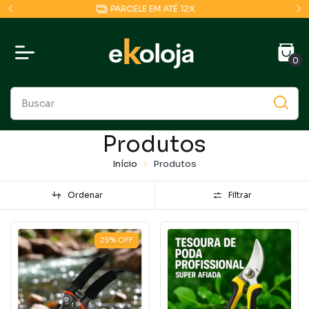
COMPRE POR NOSSO APP E GANHE 10% OFF
0
Produtos
Início
Produtos
Ordenar
Filtrar
25
%
OFF