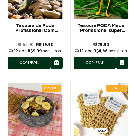
Tesoura de Poda
Tesoura PODA Muda
Profissional Com
Profissional super
Lâmina Metalica
afiada para Jardinagem
R$159,90
R$119,90
R$79,90
12
x de
R$9,99
sem juros
12
x de
R$6,66
sem juros
COMPRAR
COMPRAR
25
%
OFF
-12
%
OFF
2 cores