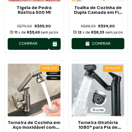
Tigela de Pedra
Toalha de Cozinha de
Rústica 500 Ml
Dupla Camada em Fio
de Ouro
R$79,90
R$59,90
R$88,99
R$99,90
11
x de
R$5,45
sem juros
12
x de
R$8,33
sem juros
COMPRAR
COMPRAR
29
%
OFF
30
%
OFF
15 cores
Torneira de Cozinha em
Torneira Giratória
Aço Inoxidável com
1080° para Pia de