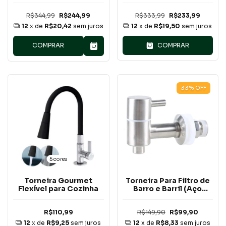
Rotação de 1080°
Banheiro
R$344,99
R$244,99
R$333,99
R$233,99
12
x de
R$20,42
sem juros
12
x de
R$19,50
sem juros
COMPRAR
COMPRAR
33
%
OFF
5 cores
Torneira Gourmet
Torneira Para Filtro de
Flexível para Cozinha
Barro e Barril (Aço
Inoxidável)
R$110,99
R$149,90
R$99,90
12
x de
R$9,25
sem juros
12
x de
R$8,33
sem juros