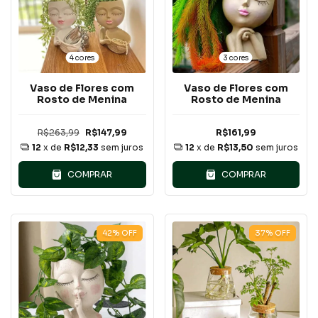
4 cores
3 cores
Vaso de Flores com
Vaso de Flores com
Rosto de Menina
Rosto de Menina
R$263,99
R$147,99
R$161,99
12
x de
R$12,33
sem juros
12
x de
R$13,50
sem juros
COMPRAR
COMPRAR
42
%
OFF
37
%
OFF