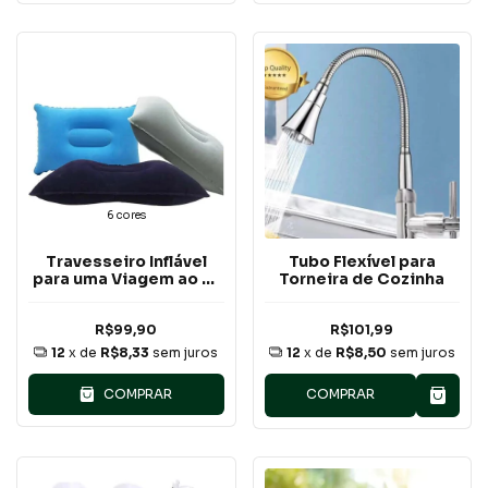
6 cores
Travesseiro Inflável
Tubo Flexível para
para uma Viagem ao Ar
Torneira de Cozinha
Livre Confortável
R$99,90
R$101,99
12
x de
R$8,33
sem juros
12
x de
R$8,50
sem juros
COMPRAR
COMPRAR