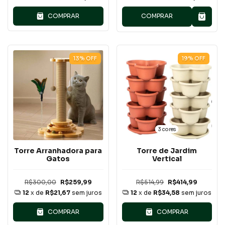
COMPRAR
COMPRAR
13
%
OFF
19
%
OFF
3 cores
Torre Arranhadora para
Torre de Jardim
Gatos
Vertical
R$300,00
R$259,99
R$514,99
R$414,99
12
x de
R$21,67
sem juros
12
x de
R$34,58
sem juros
COMPRAR
COMPRAR