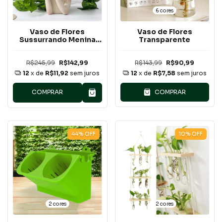
6 cores
Vaso de Flores
Vaso de Flores
Sussurrando Menina
Transparente
em Resina
R$245,99
R$142,99
R$143,99
R$90,99
12
x de
R$11,92
sem juros
12
x de
R$7,58
sem juros
COMPRAR
COMPRAR
44
%
OFF
10
%
OFF
2 cores
2 cores